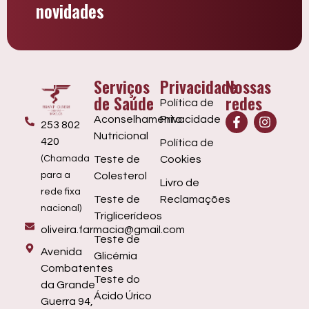
novidades
Serviços
Privacidade
Nossas
de Saúde
redes
Política de
Aconselhamento
Privacidade
253 802
Nutricional
420
Política de
(Chamada
Teste de
Cookies
para a
Colesterol
Livro de
rede fixa
Teste de
Reclamações
nacional)
Triglicerídeos
oliveira.farmacia@gmail.com
Teste de
Avenida
Glicémia
Combatentes
Teste do
da Grande
Ácido Úrico
Guerra 94,